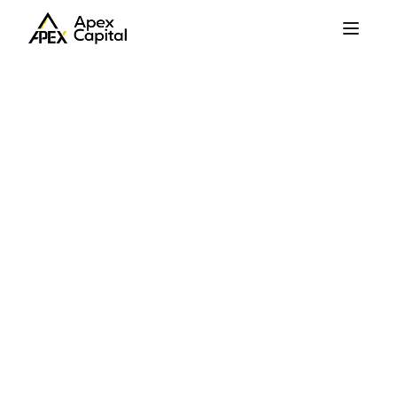
НИЙТЛЭЛ
•
ГАДААД АРИЛЖАА
Зэсийн ханшийн өсөлт
саармагжиж байгаа ч
мөнгөний ханш эрчээ аван
өслөө
Share
•
Jun 12, 2025
1 year ago
358
3
мин
Өнгөрсөн долоо хоногт макро эдийн засаг болон
хөрөнгийн зах зээлд болж өнгөрсөн сонирхолтой
үйл явдлууд болон томоохон хөрөнгө оруулагчид
хөрөнгөө юунд байршуулж байгаа талаар доорх 3